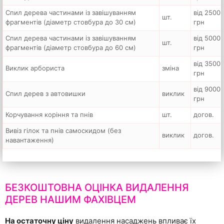
Спил дерева частинами із завішуванням
від 2500
шт.
фрагментів (діаметр стовбура до 30 см)
грн
Спил дерева частинами із завішуванням
від 5000
шт.
фрагментів (діаметр стовбура до 60 см)
грн
від 3500
Виклик арбориста
зміна
грн
від 9000
Спил дерев з автовишки
виклик
грн
Корчування коріння та пнів
шт.
догов.
Вивіз гілок та пнів самоскидом (без
виклик
догов.
навантаження)
БЕЗКОШТОВНА ОЦІНКА ВИДАЛЕННЯ
ДЕРЕВ НАШИМ ФАХІВЦЕМ
На остаточну ціну
видалення насаджень впливає їх