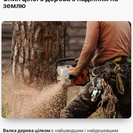
землю
Валка дерева цілком
є найшвидшим і найдешевшим