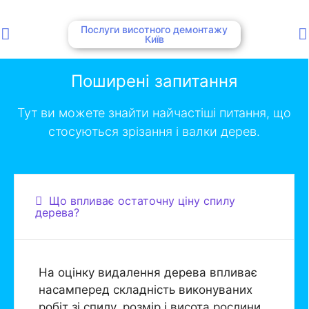
Послуги висотного демонтажу
Київ
Поширені запитання
Тут ви можете знайти найчастіші питання, що
стосуються зрізання і валки дерев.
Що впливає остаточну ціну спилу
дерева?
На оцінку видалення дерева впливає
насамперед складність виконуваних
робіт зі спилу, розмір і висота рослини,