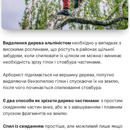
Видалення дерева альпіністом
необхідно у випадках з
високими рослинами, що ростуть в районах щільної
забудови, коли спилювати їх цілком не можна і виникає
необхідність зрізу гілок і стовбура частинами.
Арборист піднімається на вершину дерева, попутно
видаляючи бензопилою гілки і спускаючи їх на землю,
після чого починається спилювання стовбура.
Є два способи як зрізати дерево частинами
: з простим
скиданням частин вниз, або ж з завішуванням і плавним
спуском фрагментів на землю.
Спил із скиданням
простіше, але можливий лише якщо