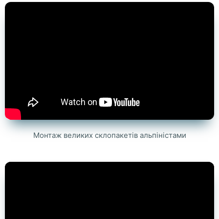
Монтаж великих склопакетів альпіністами