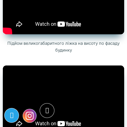
Підйом великогабаритного ліжка на висоту по фасаду
будинку