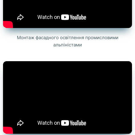
Монтаж фасадного освітлення промисловими
альпіністами