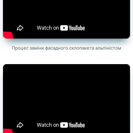
Процес заміни фасадного склопакета альпіністом