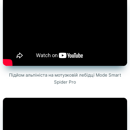
Підйом альпініста на мотузковій лебідці Mode Smart
Spider Pro