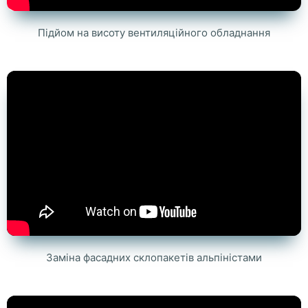
Підйом на висоту вентиляційного обладнання
Заміна фасадних склопакетів альпіністами