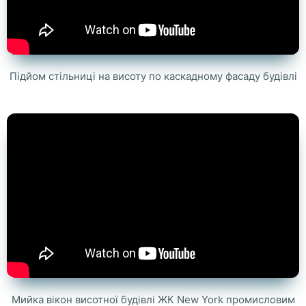
Підйом стільниці на висоту по каскадному фасаду будівлі
Мийка вікон висотної будівлі ЖК New York промисловим