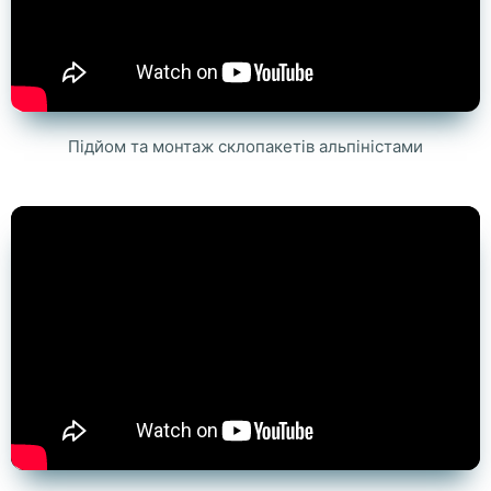
Підйом та монтаж склопакетів альпіністами