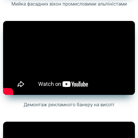
Мийка фасадних вікон промисловими альпіністами
Демонтаж рекламного банеру на висоті