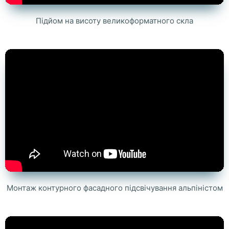
Підйом на висоту великоформатного скла
Монтаж контурного фасадного підсвічування альпіністом