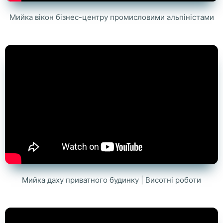
Мийка вікон бізнес-центру промисловими альпіністами
Мийка даху приватного будинку | Висотні роботи