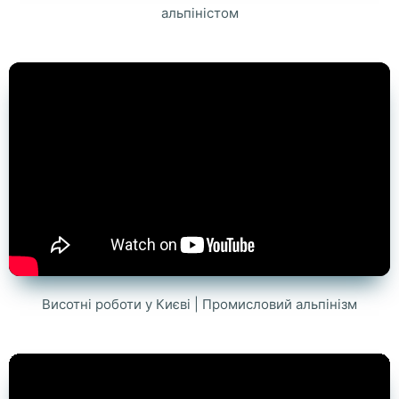
альпіністом
Висотні роботи у Києві | Промисловий альпінізм