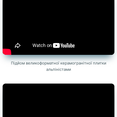
Підйом великоформатної керамогранітної плитки
альпіністами