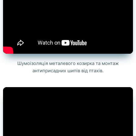
Шумоізоляція металевого козирка та монтаж
антиприсадних шипів від птахів.