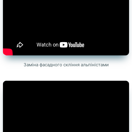
Заміна фасадного скління альпіністами