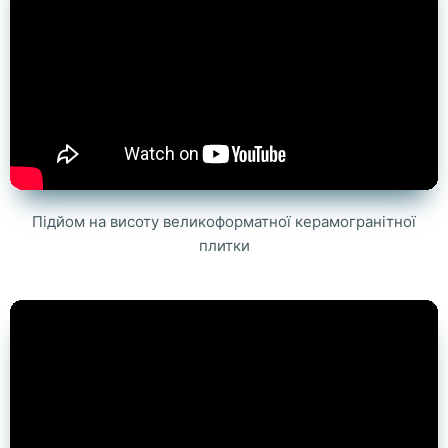
Підйом на висоту великоформатної керамогранітної
плитки