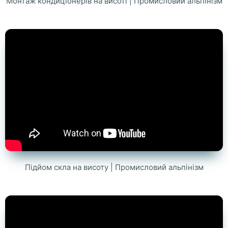
Монтаж кондиціонерів на висоті | Промисловий альпінізм
Підйом скла на висоту | Промисловий альпінізм