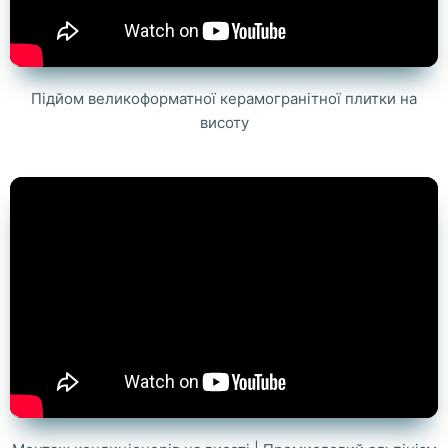
Підйом великоформатної керамогранітної плитки на
висоту