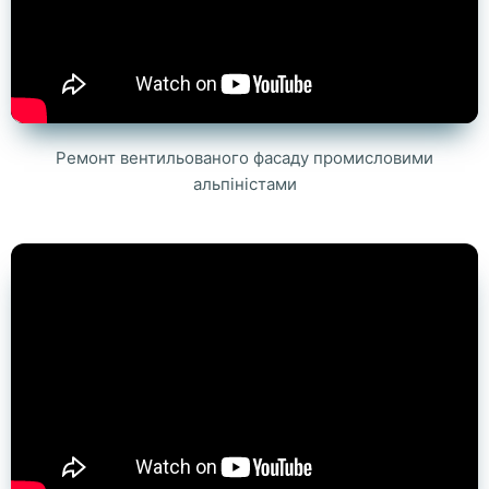
Ремонт вентильованого фасаду промисловими
альпіністами