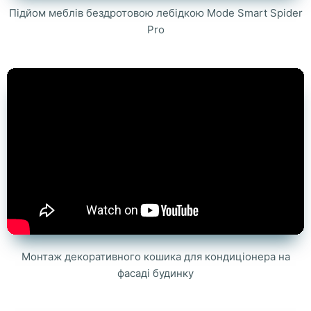
Підйом меблів бездротовою лебідкою Mode Smart Spider
Pro
Монтаж декоративного кошика для кондиціонера на
фасаді будинку