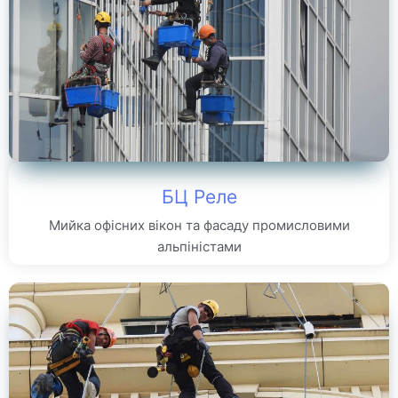
БЦ Реле
Мийка офісних вікон та фасаду промисловими
альпіністами