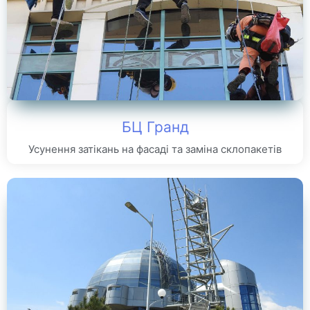
БЦ Гранд
Усунення затікань на фасаді та заміна склопакетів