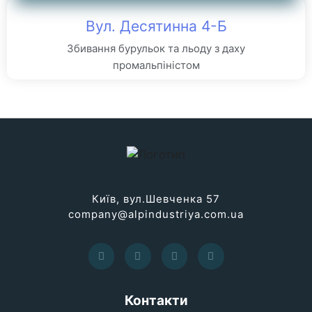
Вул. Десятинна 4-Б
Збивання бурульок та льоду з даху
промальпіністом
Київ, вул.Шевченка 57
company@alpindustriya.com.ua
Контакти