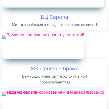
БЦ Європа
Миття зовнішнього фасадного скління на висоті
ЖК Сонячна брама
Важкодоступне миття офісних вікон
промальпіністом