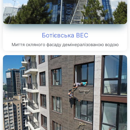
Ботієвська ВЕС
Миття скляного фасаду демінералізованою водою