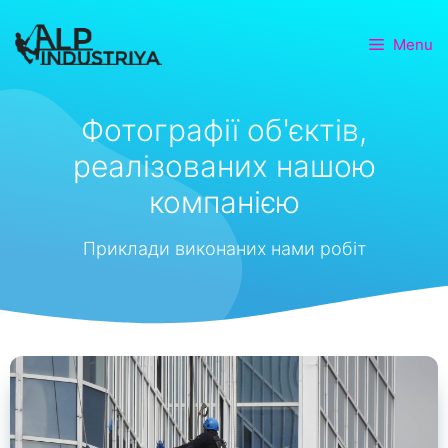
Menu
Фотографії об'єктів,
реалізованих нашою
компанією
Приклади виконаних нами робіт