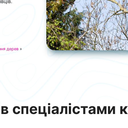
вців.
ння дерев
»
в спеціалістами к