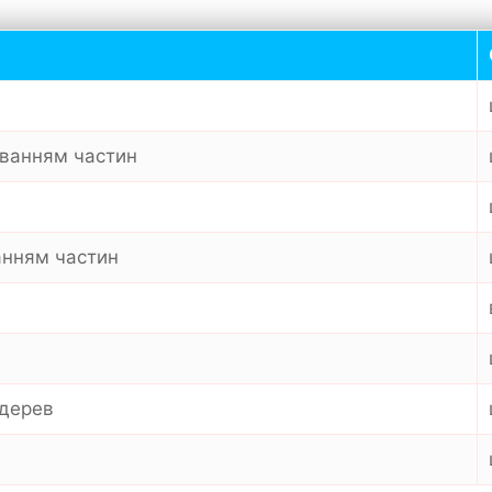
уванням частин
анням частин
 дерев