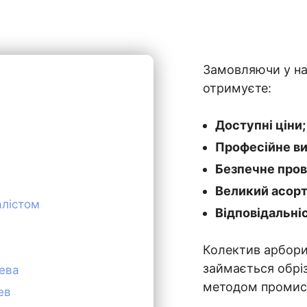
Замовляючи у нас
отримуєте:
Доступні ціни;
Професійне ви
Безпечне пров
Великий асорт
алістом
Відповідальніс
Колектив арборис
займається обріз
рева
методом промисл
ев