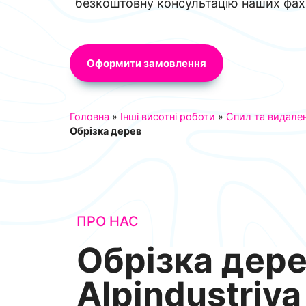
безкоштовну консультацію наших фахі
Оформити замовлення
Головна
»
Інші висотні роботи
»
Спил та видале
Обрізка дерев
ПРО НАС
Обрізка дере
Alpindustriya