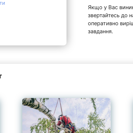
ти
Якщо у Вас виник
звертайтесь до на
оперативно вирі
завдання.
т