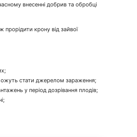
часному внесенні добрив та обробці
ж прорідити крону від зайвої
х;
 можуть стати джерелом зараження;
антажень у період дозрівання плодів;
і;