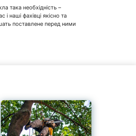
ла така необхідність –
с і наші фахівці якісно та
шать поставлене перед ними