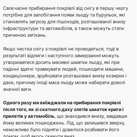
Своєчасне прибирання покрівлі від снігу в першу чергу
потрібне для запобігання появи льоду та бурульок, які
становлять загрозу для пішоходів, розташованої внизу
інфраструктури та автомобілів, а також можуть стати
причиною затікань.
Якщо чистка снігу з покрівлі не проводиться, тоді в
результаті відлиги і наступного замерзання можуть
утворюватися досить масивні шматки льоду, які при
падінні здатні травмувати людей, пошкодити машини,
кондиціонери, зруйнувати розташовані внизу козирки і
дахи, причому іноді маса льоду може набирати доволі
значної ваги.
Одного разу ми виїжджали на прибирання покрівлі
після того, як зі скатного даху злетів шматок криги і
прилетів у автомобіль
, що знаходився внизу, завдавши
йому великих пошкоджень. Лід, що залишився зверху,
неможливо було підняти і довелося розбивати його
ломом, щоб якось скинути вниз.