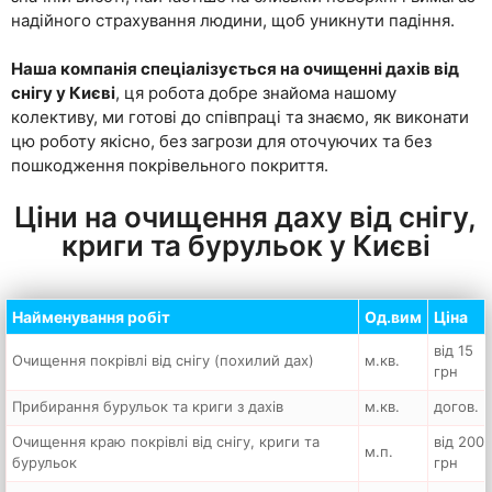
надійного страхування людини, щоб уникнути падіння.
Наша компанія спеціалізується на очищенні дахів від
снігу у Києві
, ця робота добре знайома нашому
колективу, ми готові до співпраці та знаємо, як виконати
цю роботу якісно, без загрози для оточуючих та без
пошкодження покрівельного покриття.
Ціни на очищення даху від снігу,
криги та бурульок у Києві
Найменування робіт
Од.вим
Ціна
від 15
Очищення покрівлі від снігу (похилий дах)
м.кв.
грн
Прибирання бурульок та криги з дахів
м.кв.
догов.
Очищення краю покрівлі від снігу, криги та
від 200
м.п.
бурульок
грн