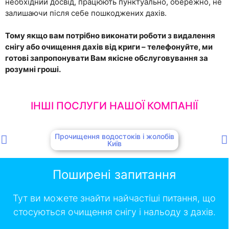
необхідний досвід, працюють пунктуально, обережно, не
залишаючи після себе пошкоджених дахів.
Тому якщо вам потрібно виконати роботи з видалення
снігу або очищення дахів від криги – телефонуйте, ми
готові запропонувати Вам якісне обслуговування за
розумні гроші.
ІНШІ ПОСЛУГИ НАШОЇ КОМПАНІЇ
Прочищення водостоків і жолобів
Київ
Поширені запитання
Тут ви можете знайти найчастіші питання, що
стосуються очищення снігу і нальоду з дахів.