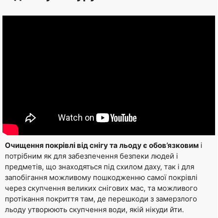
Очищення покрівлі від снігу та льоду є обов’язковим
і
потрібним як для забезпечення безпеки людей і
предметів, що знаходяться під схилом даху, так і для
запобігання можливому пошкодженню самої покрівлі
через скупчення великих снігових мас, та можливого
протікання покриття там, де перешкоди з замерзлого
льоду утворюють скупчення води, якій нікуди йти.