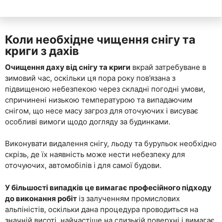
Коли необхідне чищення снігу та
криги з дахів
Очищення даху від снігу та криги
вкрай затребуване в
зимовий час, оскільки ця пора року пов’язана з
підвищеною небезпекою через складні погодні умови,
спричинені низькою температурою та випадаючим
снігом, що несе масу загроз для оточуючих і висуває
особливі вимоги щодо догляду за будинками.
Виконувати видалення снігу, льоду та бурульок необхідно
скрізь, де їх наявність може нести небезпеку для
оточуючих, автомобілів і для самої будови.
У більшості випадків це вимагає професійного підходу
до виконання робіт
із залученням промислових
альпіністів, оскільки дана процедура проводиться на
значній висоті, найчастіше на слизькій поверхні і вимагає