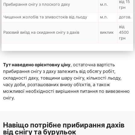
від 15
Прибирання снігу з плоского даху
м.п.
грн
Чищення жолобів та зливостоків від льоду
м.п.
догов.
від
Разовий виїзд на скидання снігу з дахів
виклик
4500
грн
Тут наведено орієнтовну ціну
, остаточна вартість
прибирання снігу з даху залежить від обсягу робіт,
складності даху, товщини шару снігу, кількості льоду,
часу доби, розташованих внизу об’єктів, а також
можливої необхідності вирішення питання по вивезенню
снігу.
Навіщо потрібне прибирання дахів
від снігу та бурульок