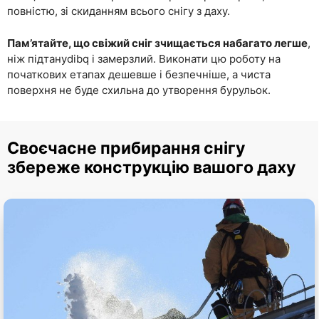
повністю, зі скиданням всього снігу з даху.
Пам’ятайте, що свіжий сніг зчищається набагато легше
,
ніж підтануdibq і замерзлий. Виконати цю роботу на
початкових етапах дешевше і безпечніше, а чиста
поверхня не буде схильна до утворення бурульок.
Своєчасне прибирання снігу
збереже конструкцію вашого даху