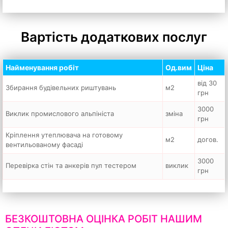
Вартість додаткових послуг
Найменування робіт
Од.вим
Ціна
від 30
Збирання будівельних риштувань
м2
грн
3000
Виклик промислового альпініста
зміна
грн
Кріплення утеплювача на готовому
м2
догов.
вентильованому фасаді
3000
Перевірка стін та анкерів пул тестером
виклик
грн
БЕЗКОШТОВНА ОЦІНКА РОБІТ НАШИМ