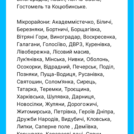
Гостомель та Коцюбинське.
Мікрорайони: Академмістечко, Біличі,
Березняки, Бортничі, Борщагівка,
Вітряні Гори, Виноградар, Воскресенка,
Галагани, Голосіїво, ДВРЗ, Куренівка,
Лівобережна, Лісовий масив,
Лук’янівка, Мінська, Нивки, Оболонь,
Осокорки, Відрадний, Печерськ, Поділ,
Позняки, Пуща-Водиця, Русанівка,
Святошин, Солом’янка, Сирець,
Татарка, Теремки, Троєщина,
Харківська, Шулявка, Дарниця,
Новосілки, Жуляни, Дорогожичі,
Житомирська, Петрівка, Героїв Дніпра,
Дружби Народів, Видубичі, Кловська,
Липки, Саперне поле , Деміївка,
Корчувате, Караваєві дачі, Совки,