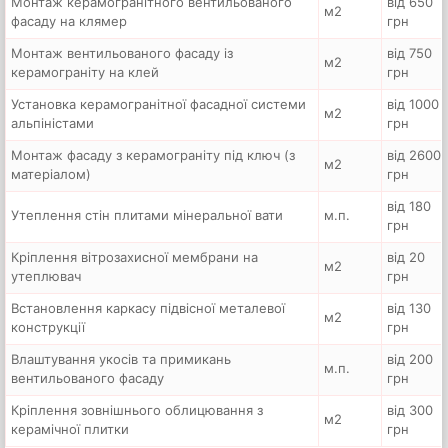
Монтаж керамогранітного вентильованого
від 650
м2
фасаду на клямер
грн
Монтаж вентильованого фасаду із
від 750
м2
керамограніту на клей
грн
Установка керамогранітної фасадної системи
від 1000
м2
альпіністами
грн
Монтаж фасаду з керамограніту під ключ (з
від 2600
м2
матеріалом)
грн
від 180
Утеплення стін плитами мінеральної вати
м.п.
грн
Кріплення вітрозахисної мембрани на
від 20
м2
утеплювач
грн
Встановлення каркасу підвісної металевої
від 130
м2
конструкції
грн
Влаштування укосів та примикань
від 200
м.п.
вентильованого фасаду
грн
Кріплення зовнішнього облицювання з
від 300
м2
керамічної плитки
грн