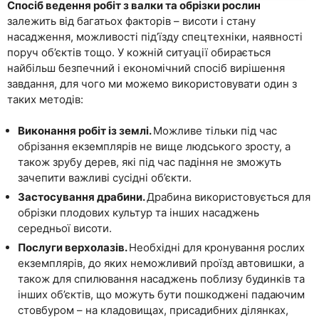
Спосіб ведення робіт з валки та обрізки рослин
залежить від багатьох факторів – висоти і стану
насадження, можливості під’їзду спецтехніки, наявності
поруч об’єктів тощо. У кожній ситуації обирається
найбільш безпечний і економічний спосіб вирішення
завдання, для чого ми можемо використовувати один з
таких методів:
Виконання робіт із землі.
Можливе тільки під час
обрізання екземплярів не вище людського зросту, а
також зрубу дерев, які під час падіння не зможуть
зачепити важливі сусідні об’єкти.
Застосування драбини.
Драбина використовується для
обрізки плодових культур та інших насаджень
середньої висоти.
Послуги верхолазів.
Необхідні для кронування рослих
екземплярів, до яких неможливий проїзд автовишки, а
також для спилювання насаджень поблизу будинків та
інших об’єктів, що можуть бути пошкоджені падаючим
стовбуром – на кладовищах, присадибних ділянках,