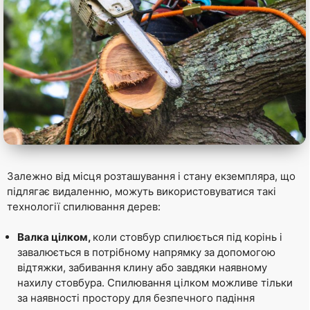
Залежно від місця розташування і стану екземпляра, що
підлягає видаленню, можуть використовуватися такі
технології спилювання дерев:
Валка цілком,
коли стовбур спилюється під корінь і
завалюється в потрібному напрямку за допомогою
відтяжки, забивання клину або завдяки наявному
нахилу стовбура. Спилювання цілком можливе тільки
за наявності простору для безпечного падіння