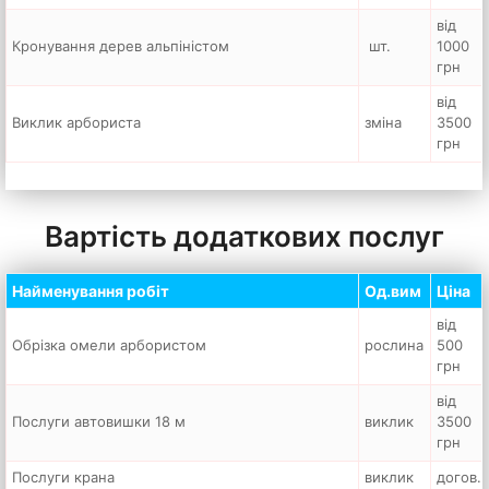
від
Кронування дерев альпіністом
шт.
1000
грн
від
Виклик арбориста
зміна
3500
грн
Вартість додаткових послуг
Найменування робіт
Од.вим
Ціна
від
Обрізка омели арбористом
рослина
500
грн
від
Послуги автовишки 18 м
виклик
3500
грн
Послуги крана
виклик
догов.