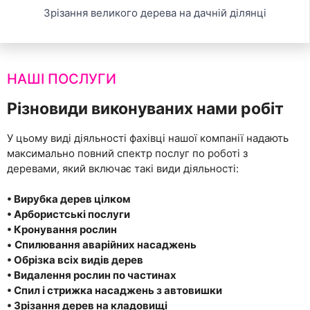
Зрізання великого дерева на дачній ділянці
НАШІ ПОСЛУГИ
Різновиди виконуваних нами робіт
У цьому виді діяльності фахівці нашої компанії надають
максимально повний спектр послуг по роботі з
деревами, який включає такі види діяльності:
• Вирубка дерев цілком
•
Арбористські послуги
•
Кронування рослин
•
Спилювання аварійних насаджень
•
Обрізка всіх видів дерев
•
Видалення рослин по частинах
•
Спил і стрижка насаджень з автовишки
•
Зрізання дерев на кладовищі