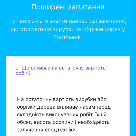
Поширені запитання
Тут ви можете знайти найчастіші запитання,
що стосуються вирубки та обрізки дерев у
Гостомелі.
Що впливає на остаточну вартість
робіт?
На остаточну вартість вирубки або
обрізки дерева впливає насамперед
складність виконуваних робіт, їхній
обсяг, висота рослини і необхідність
залучення спецтехніки.