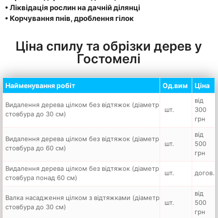
•
Ліквідація рослин на дачній ділянці
•
Корчування пнів, дроблення гілок
Ціна спилу та обрізки дерев у
Гостомелі
Найменування робіт
Од.вим
Ціна
від
Видалення дерева цілком без відтяжок (діаметр
шт.
300
стовбура до 30 см)
грн
від
Видалення дерева цілком без відтяжок (діаметр
шт.
500
стовбура до 60 см)
грн
Видалення дерева цілком без відтяжок (діаметр
шт.
догов.
стовбура понад 60 см)
від
Валка насадження цілком з відтяжками (діаметр
шт.
500
стовбура до 30 см)
грн