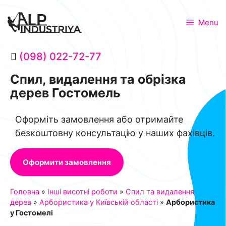
Menu
(098) 022-72-77
Спил, видалення та обрізка
дерев Гостомель
Оформіть замовлення або отримайте
безкоштовну консультацію у наших фахівців.
Оформити замовлення
Головна
»
Інші висотні роботи
»
Спил та видалення
дерев
»
Арбористика у Київській області
»
Арбористика
у Гостомелі