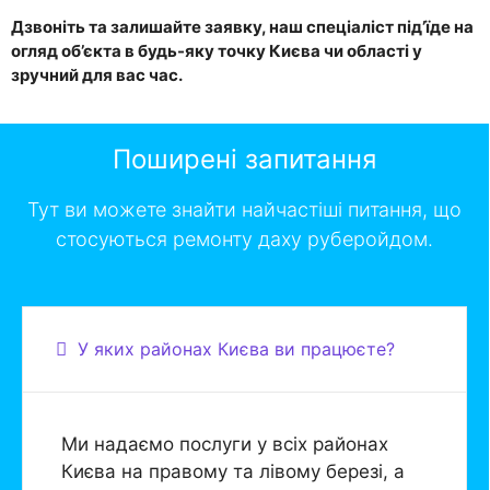
Дзвоніть та залишайте заявку, наш спеціаліст під’їде на
огляд об’єкта в будь-яку точку Києва чи області у
зручний для вас час.
Поширені запитання
Тут ви можете знайти найчастіші питання, що
стосуються ремонту даху руберойдом.
У яких районах Києва ви працюєте?
Ми надаємо послуги у всіх районах
Києва на правому та лівому березі, а