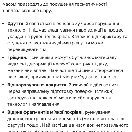
часом призводять до порушення герметичності
наплавлюваного шару:
Здуття.
З’являються в основному через порушення
технології під час улаштування пароізоляції в процесі
укладання рулонної покрівлі. Залежно від характеру та
ступеня пошкодження діаметр здуття може
перевищувати 1 м;
Тріщини.
Причинами можуть бути: знос матеріалу,
надмірні деформації несучої конструкції даху,
механічний вплив. Найчастіше тріщини утворюються
на стиках, примиканнях і місцях з’єднання полотен;
Відшаровування покриття.
Зазвичай відбувається
через неправильну підготовку поверхні (стяжки),
застосування неякісної мастики або порушення
технології наплавлення;
Відрив фрагментів м’якої покрівлі,
руйнування
додаткових кріпильних елементів (металевих пластин,
фартухів тощо). Найчастіше це наслідок неправильного
прорахунку вітрового навантаження чи помилок при