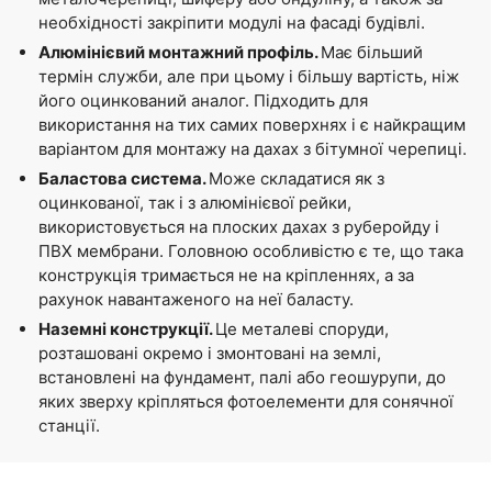
необхідності закріпити модулі на фасаді будівлі.
Алюмінієвий монтажний профіль.
Має більший
термін служби, але при цьому і більшу вартість, ніж
його оцинкований аналог. Підходить для
використання на тих самих поверхнях і є найкращим
варіантом для монтажу на дахах з бітумної черепиці.
Баластова система.
Може складатися як з
оцинкованої, так і з алюмінієвої рейки,
використовується на плоских дахах з руберойду і
ПВХ мембрани. Головною особливістю є те, що така
конструкція тримається не на кріпленнях, а за
рахунок навантаженого на неї баласту.
Наземні конструкції.
Це металеві споруди,
розташовані окремо і змонтовані на землі,
встановлені на фундамент, палі або геошурупи, до
яких зверху кріпляться фотоелементи для сонячної
станції.