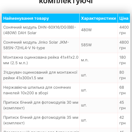
комплектуючі
Найменування товару
Характеристики
Ціна
Сонячний модуль DHN-60X16/DG(BB)-
4400
480W
(480W) DAH Solar
грн
Сонячний модуль Jinko Solar JKM-
4800
585W
585N-72HL4-V N-type
грн
Монтажна оцинкована рейка 41х41х2.0
180
м.п.
мм (2.5 м.п.)
грн
З'єднувач оцинкований для монтажної
80
шт.
рейки 41х300х1.5 мм
грн
Нержавіюча шпилька для сонячних
68
шт.
панелей 10х200 в зборі
грн
Притиск бічний для фотомодулів 30 мм
45
шт.
(комплект)
грн
Притиск бічний для фотомодулів 35 мм
42
шт.
(комплект)
грн