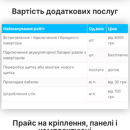
Вартість додаткових послуг
Найменування робіт
Од.вим
Ціна
Встановлення і підключення гібридного
від 8000
шт.
інвертора
грн
Підключення акумуляторної батареї разом з
шт.
Бесплатно
інвертором
Переробка щитка або монтаж нового
послуга
догов.
щитка
Прокладка кабелю
м.п.
від 30 грн
від 100
Штроблення стін
м.п.
грн
Прайс на кріплення, панелі і