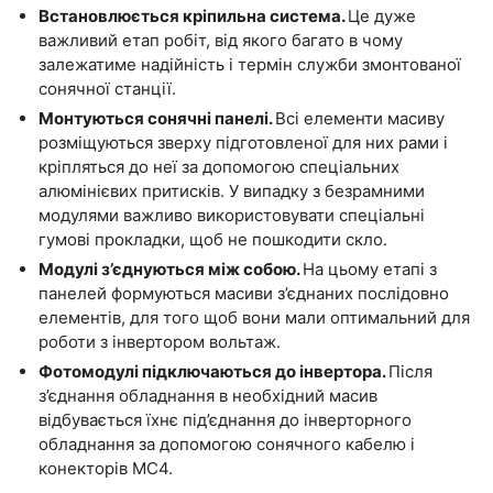
Встановлюється кріпильна система.
Це дуже
важливий етап робіт, від якого багато в чому
залежатиме надійність і термін служби змонтованої
сонячної станції.
Монтуються сонячні панелі.
Всі елементи масиву
розміщуються зверху підготовленої для них рами і
кріпляться до неї за допомогою спеціальних
алюмінієвих притисків. У випадку з безрамними
модулями важливо використовувати спеціальні
гумові прокладки, щоб не пошкодити скло.
Модулі з’єднуються між собою.
На цьому етапі з
панелей формуються масиви з’єднаних послідовно
елементів, для того щоб вони мали оптимальний для
роботи з інвертором вольтаж.
Фотомодулі підключаються до інвертора.
Після
з’єднання обладнання в необхідний масив
відбувається їхнє під’єднання до інверторного
обладнання за допомогою сонячного кабелю і
конекторів МС4.