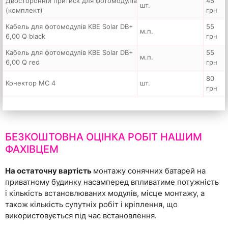
Двосторонній притиск для фотомодулів
45
шт.
(комплект)
грн
Кабель для фотомодулів KBE Solar DB+
55
м.п.
6,00 Q black
грн
Кабель для фотомодулів KBE Solar DB+
55
м.п.
6,00 Q red
грн
80
Конектор MC 4
шт.
грн
БЕЗКОШТОВНА ОЦІНКА РОБІТ НАШИМ
ФАХІВЦЕМ
На остаточну вартість
монтажу сонячних батарей на
приватному будинку насамперед впливатиме потужність
і кількість встановлюваних модулів, місце монтажу, а
також кількість супутніх робіт і кріплення, що
використовується під час встановлення.