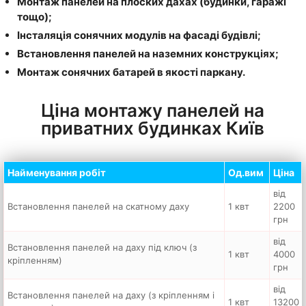
Монтаж панелей на плоских дахах (будинки, гаражі
тощо);
Інсталяція сонячних модулів на фасаді будівлі;
Встановлення панелей на наземних конструкціях;
Монтаж сонячних батарей в якості паркану.
Ціна монтажу панелей на
приватних будинках Київ
Найменування робіт
Од.вим
Ціна
від
Встановлення панелей на скатному даху
1 квт
2200
грн
від
Встановлення панелей на даху під ключ (з
1 квт
4000
кріпленням)
грн
від
Встановлення панелей на даху (з кріпленням і
1 квт
13200