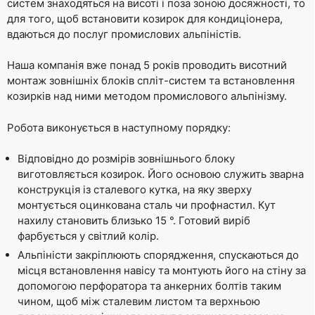
систем знаходяться на висоті і поза зоною досяжності, то
для того, щоб встановити козирок для кондиціонера,
вдаються до послуг промислових альпіністів.
Наша компанія вже понад 5 років проводить висотний
монтаж зовнішніх блоків спліт-систем та встановлення
козирків над ними методом промислового альпінізму.
Робота виконується в наступному порядку:
Відповідно до розмірів зовнішнього блоку
виготовляється козирок. Його основою служить зварна
конструкція із сталевого кутка, на яку зверху
монтується оцинкована сталь чи профнастил. Кут
нахилу становить близько 15 °. Готовий виріб
фарбується у світлий колір.
Альпіністи закріплюють спорядження, спускаються до
місця встановлення навісу та монтують його на стіну за
допомогою перфоратора та анкерних болтів таким
чином, щоб між сталевим листом та верхньою