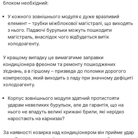
блоком необхідний:
У кожного зовнішнього модуля є дуже вразливий
елемент – трубки міжблокової магістралі, що виходять
з нього. Падаючі бурульки можуть пошкодити
магістраль, внаслідок чого відбудеться витік
холодоагенту.
У кращому випадку це вимагатиме заправки
кондиціонера фреоном та ремонту пошкоджених
з’єднань, а в гіршому – призведе до поломки дорогого
компресора, який виходить з ладу при значному дефіциті
холодоагенту.
Корпус зовнішнього модуля здатний протистояти
ударам невеликих бурульок, але де гарантія, що на
нього не впадуть великі крижані брили, які нерідко
наростають на карнизах?
За наявності козирка над кондиціонером він прийме удар