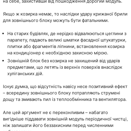
на себе, захистивши від пошкодження дорогий модуль.
Якщо ж козирка немає, то наслідки удару крижаної брили
для зовнішнього блоку можуть бути фатальними.
На старих будівлях, де нерідко відвалюються цеглини з
парапету, падають великі шматки фасадної штукатурки,
плитки або фрагментів ліпнини, встановлення козирка
на кондиціонер є необхідною захисною мірою.
Зовнішній блок без козирка не захищений від ударів
предметами, що летять із верхніх поверхів внаслідок
хуліганських дій.
Існує думка, що відсутність навісу несе позитивний ефект
– всередину зовнішнього блоку потрапляють струмені
дощу та змивають пил із теплообмінника та вентилятора.
Але цей аргумент не є переконливим – набагато
вигідніше піддавати зовнішній модуль періодичної чистці,
ніж залишати його беззахисним перед численними