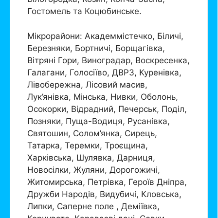
Гостомель та Коцюбинське.
Мікрорайони: Академмістечко, Біличі,
Березняки, Бортничі, Борщагівка,
Вітряні Гори, Виноградар, Воскресенка,
Галагани, Голосіїво, ДВРЗ, Куренівка,
Лівобережна, Лісовий масив,
Лук’янівка, Мінська, Нивки, Оболонь,
Осокорки, Відрадний, Печерськ, Поділ,
Позняки, Пуща-Водиця, Русанівка,
Святошин, Солом’янка, Сирець,
Татарка, Теремки, Троєщина,
Харківська, Шулявка, Дарниця,
Новосілки, Жуляни, Дорогожичі,
Житомирська, Петрівка, Героїв Дніпра,
Дружби Народів, Видубичі, Кловська,
Липки, Саперне поле , Деміївка,