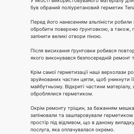
У якості використовуваного матеріалу дл
був обраний поліуретановий герметик Tena
Перед його нанесенням альпіністи робили 
обробити поверхню ґрунтовкою, а також, п
запінити великі отвори піною.
Після висихання ґрунтовки робився повтор
якого виконувався безпосередній ремонт 
Крім самої герметизації наші верхолази 
зруйнованих частин цегли, щоб уникнути ї
майбутньому. Відкриті частини матеріалу,
оброблялися герметиком.
Окрім ремонту тріщин, за бажанням мешка
запінювали та зашпаровували герметиком 
простір під відливом, що в даному випадк
послуга, яка оплачувалася окремо.