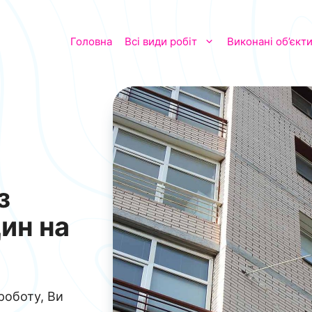
Головна
Всі види робіт
Виконані об’єкт
з
ин на
роботу, Ви