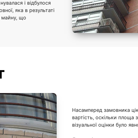
йнувалася і відбулося
вної, яка в результаті
 майну, що
т
Насамперед замовника ціка
вартість, оскільки площа з
візуальної оцінки було яв