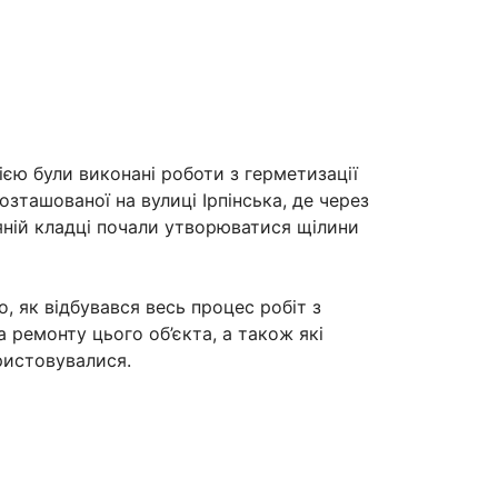
єю були виконані роботи з герметизації
розташованої на вулиці Ірпінська, де через
яній кладці почали утворюватися щілини
, як відбувався весь процес робіт з
 ремонту цього об’єкта, а також які
ристовувалися.