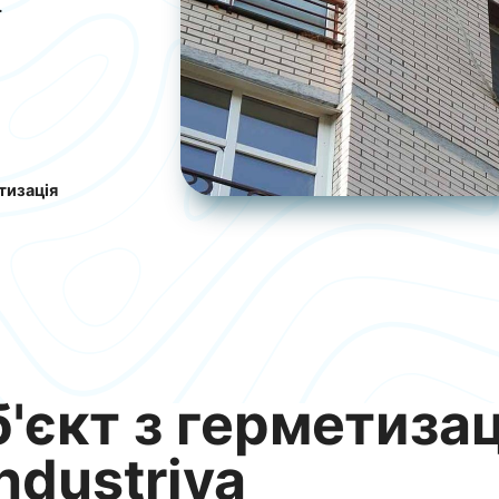
.
тизація
'єкт з герметизац
ndustriya