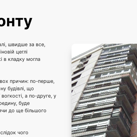
онту
влі, швидше за все,
іновій цеглі
і в кладку могла
вох причин: по-перше,
ну будівлі, що
вогкості, а по-друге, у
редину, буде
дячи до ще більшого
аслідок чого