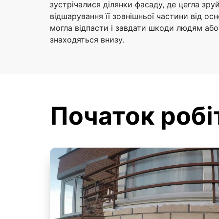
зустрічалися ділянки фасаду, де цегла зру
відшарування її зовнішньої частини від осно
могла відпасти і завдати шкоди людям або
знаходяться внизу.
Початок робі