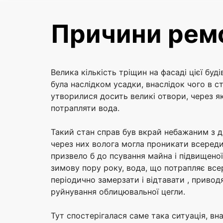
Причини рем
Велика кількість тріщин на фасаді цієї буді
була наслідком усадки, внаслідок чого в ст
утворилися досить великі отвори, через як
потрапляти вода.
Такий стан справ був вкрай небажаним з д
через них волога могла проникати всереди
призвело б до псування майна і підвищеної 
зимову пору року, вода, що потрапляє все
періодично замерзати і відтавати , приво
руйнування облицювальної цегли.
Тут спостерігалася саме така ситуація, вн