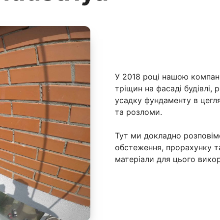
У 2018 році нашою компані
тріщин на фасаді будівлі, 
усадку фундаменту в цегл
та розломи.
Тут ми докладно розповімо
обстеження, прорахунку та
матеріали для цього вико