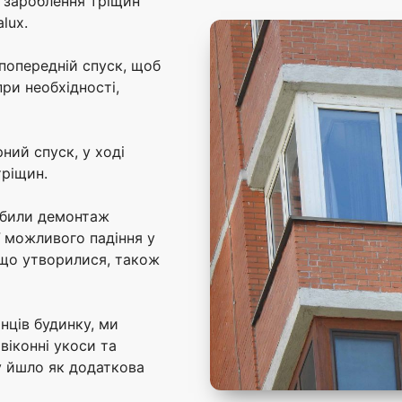
я зароблення тріщин
lux.
попередній спуск, щоб
ри необхідності,
ний спуск, у ході
тріщин.
робили демонтаж
ї можливого падіння у
 що утворилися, також
нців будинку, ми
віконні укоси та
у йшло як додаткова