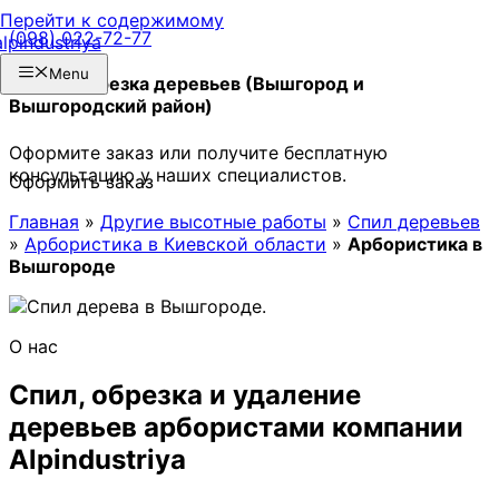
Перейти к содержимому
(098) 022-72-77
Menu
Спил и обрезка деревьев (Вышгород и
Вышгородский район)
Оформите заказ или получите бесплатную
консультацию у наших специалистов.
Оформить заказ
Главная
»
Другие высотные работы
»
Спил деревьев
»
Арбористика в Киевской области
»
Арбористика в
Вышгороде
О нас
Спил, обрезка и удаление
деревьев арбористами компании
Alpindustriya