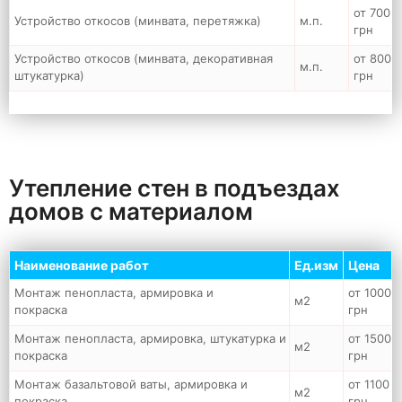
от 700
Устройство откосов (минвата, перетяжка)
м.п.
грн
Устройство откосов (минвата, декоративная
от 800
м.п.
штукатурка)
грн
Утепление стен в подъездах
домов с материалом
Наименование работ
Ед.изм
Цена
Монтаж пенопласта, армировка и
от 1000
м2
покраска
грн
Монтаж пенопласта, армировка, штукатурка и
от 1500
м2
покраска
грн
Монтаж базальтовой ваты, армировка и
от 1100
м2
покраска
грн