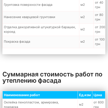
от 40
Грунтовка поверхности фасада
м2
грн
от 80
Нанесение кварцевой грунтовки
м2
грн
Отделка декоративной штукатуркой барашек,
от 200
м2
короед
грн
от 100
Покраска фасада
м2
грн
Суммарная стоимость работ по
утеплению фасада
Наименование работ
Ед.изм
Цена
Оклейка пенопластом, армировка,
от 600
м2
покраска
грн