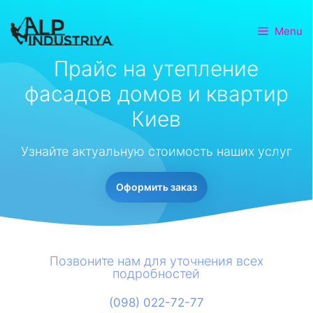
Menu
Прайс на утепление
фасадов домов и квартир
Киев
Узнайте актуальную стоимость наших услуг
Оформить заказ
Позвоните нам для уточнения всех
подробностей
(098) 022-72-77