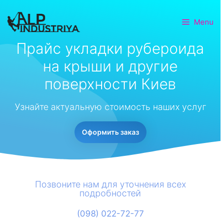
Menu
Прайс укладки рубероида
на крыши и другие
поверхности Киев
Узнайте актуальную стоимость наших услуг
Оформить заказ
Позвоните нам для уточнения всех
подробностей
(098) 022-72-77