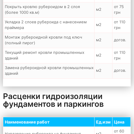
Покрыть кровлю рубероидом в 2 слоя
от 75
м2
(более 1000 кв.м)
грн
Укладка 2 слоев рубероида с нанесением
от 110
м2
праймера
грн
Монтаж рубероидной кровли под ключ
м2
догов.
(полный пирог)
Текущий ремонт кровли промышленных
от 110
м2
зданий
грн
Замена рубероидной кровли промышленных
м2
догов.
зданий
Расценки гидроизоляции
фундаментов и паркингов
Наименование работ
Ед.изм
Цена
от 60
Наплавление рубероида на фундамент
м2