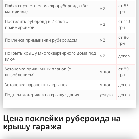
Пайка верхнего слоя еврорубероида (без
от 55
м2
материала)
грн
Постелить рубероид в 2 слоя с
от 110
м2
праймировкой
грн
от 80
Поклейка примыканий рубероидом
м2
грн
Покрыть крышу многоквартирного дома под
м2
догов.
ключ
Установка прижимных планок (с
от 80
м.пог.
штроблением)
грн
Установка парапетных крышек
м.пог.
догов.
Подъем материала на крышу здания
услуга
догов.
Цена поклейки рубероида на
крышу гаража