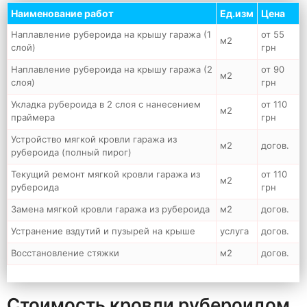
Наименование работ
Ед.изм
Цена
Наплавление рубероида на крышу гаража (1
от 55
м2
слой)
грн
Наплавление рубероида на крышу гаража (2
от 90
м2
слоя)
грн
Укладка рубероида в 2 слоя с нанесением
от 110
м2
праймера
грн
Устройство мягкой кровли гаража из
м2
догов.
рубероида (полный пирог)
Текущий ремонт мягкой кровли гаража из
от 110
м2
рубероида
грн
Замена мягкой кровли гаража из рубероида
м2
догов.
Устранение вздутий и пузырей на крыше
услуга
догов.
Восстановление стяжки
м2
догов.
Стоимость кровли рубероидом