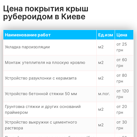
Цена покрытия крыш
рубероидом в Киеве
Наименование работ
Ед.изм
Цена
от 25
Укладка пароизоляции
м2
грн
от 60
Монтаж утеплителя на плоскую кровлю
м2
грн
от 80
Устройство разуклонки с керамзита
м2
грн
от 120
Устройство бетонной стяжки 50 мм
м.пог.
грн
Грунтовка стяжки и других оснований
от 20
м2
праймером
грн
Устройство выкружки с цементного
от 30
м2
раствора
грн