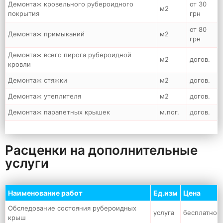
Демонтаж кровельного рубероидного
от 30
м2
покрытия
грн
от 80
Демонтаж примыканий
м2
грн
Демонтаж всего пирога рубероидной
м2
догов.
кровли
Демонтаж стяжки
м2
догов.
Демонтаж утеплителя
м2
догов.
Демонтаж парапетных крышек
м.пог.
догов.
Расценки на дополнительные
услуги
Наименование работ
Ед.изм
Цена
Обследование состояния рубероидных
услуга
бесплатно
крыш