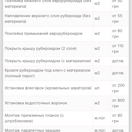
Поклейка нижнего слоя еврорубероида (без
от 50
м2
материала)
грн
Наплавление верхнего слоя рубероида (без
от 55
м2
материала)
грн
от 80
Поклейка примыканий еврорубероидом
м2
грн
от 110
Покрыть крышу рубероидом (2 слоя)
м2
грн
Покрыть крышу рубероидом (с материалом)
м2
догов.
Кровля рубероидом под ключ с материалом
м2
догов.
(полный пирог)
от 200
Установка флюгарок (кровельных аэраторов)
шт.
грн
от 800
Установка водосточных воронок
м2
грн
Монтаж прижимных планок (с
от 80
м.пог.
штроблением)
грн
Монтаж парапетных крышек
м.пог.
догов.