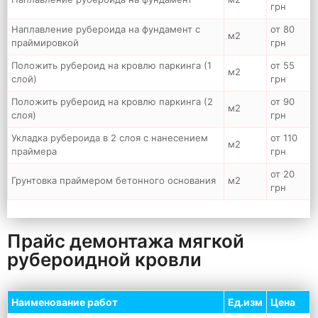
грн
Наплавление рубероида на фундамент с
от 80
м2
праймировкой
грн
Положить рубероид на кровлю паркинга (1
от 55
м2
слой)
грн
Положить рубероид на кровлю паркинга (2
от 90
м2
слоя)
грн
Укладка рубероида в 2 слоя с нанесением
от 110
м2
праймера
грн
от 20
Грунтовка праймером бетонного основания
м2
грн
Прайс демонтажа мягкой
рубероидной кровли
Наименование работ
Ед.изм
Цена