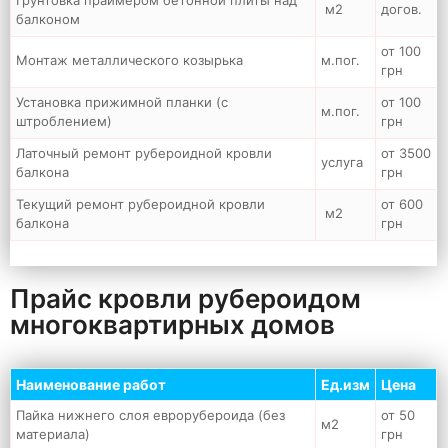
м2
догов.
балконом
от 100
Монтаж металлического козырька
м.пог.
грн
Установка прижимной планки (с
от 100
м.пог.
штроблением)
грн
Латочный ремонт рубероидной кровли
от 3500
услуга
балкона
грн
Текущий ремонт рубероидной кровли
от 600
м2
балкона
грн
Прайс кровли рубероидом
многоквартирных домов
Наименование работ
Ед.изм
Цена
Пайка нижнего слоя еврорубероида (без
от 50
м2
материала)
грн