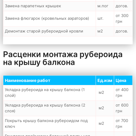
Замена парапетных крышек
м.пог
догов.
от 300
Замена флюгарок (кровельных аэраторов)
шт.
грн
Демонтаж старой рубероидной кровли
м2
догов.
Расценки монтажа рубероида
на крышу балкона
Наименование работ
Ед.изм
Цена
Укладка рубероида на крышу балкона (1
от 400
м2
слой)
грн
Укладка рубероида на крышу балкона (2
от 600
м2
слоя)
грн
Покрыть крышу балкона рубероидом под
от 700
м2
ключ
грн
Грунтовка праймером бетонной плиты над