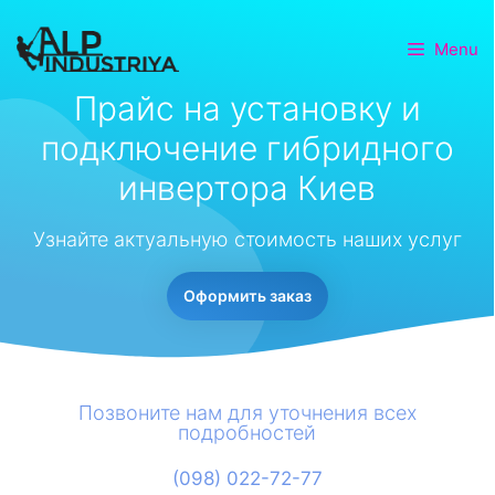
Menu
Прайс на установку и
подключение гибридного
инвертора Киев
Узнайте актуальную стоимость наших услуг
Оформить заказ
Позвоните нам для уточнения всех
подробностей
(098) 022-72-77