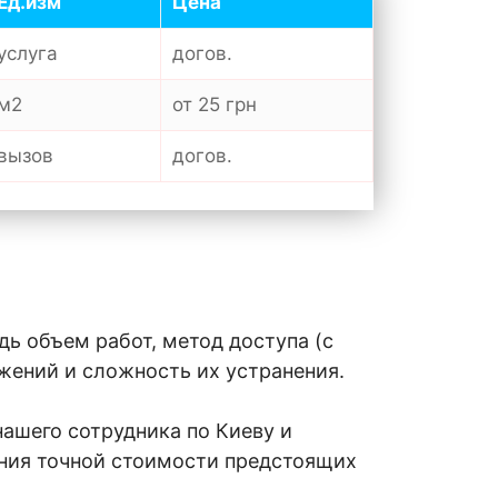
Ед.изм
Цена
услуга
догов.
м2
от 25 грн
вызов
догов.
дь объем работ, метод доступа (с
жений и сложность их устранения.
ашего сотрудника по Киеву и
ения точной стоимости предстоящих