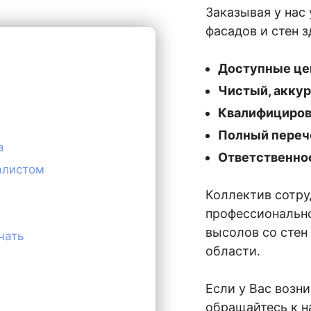
Заказывая у нас
фасадов и стен 
Доступные це
Чистый, аккур
Квалифициров
Полный переч
а
Ответственнос
алистом
Коллектив сотр
профессиональн
высолов со стен
чать
области.
Если у Вас возн
обращайтесь к н