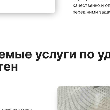
качественно и о
перед ними зада
емые услуги по у
тен
 нашей компании