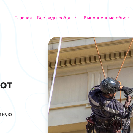
Главная
Все виды работ
Выполненные объект
от
атную