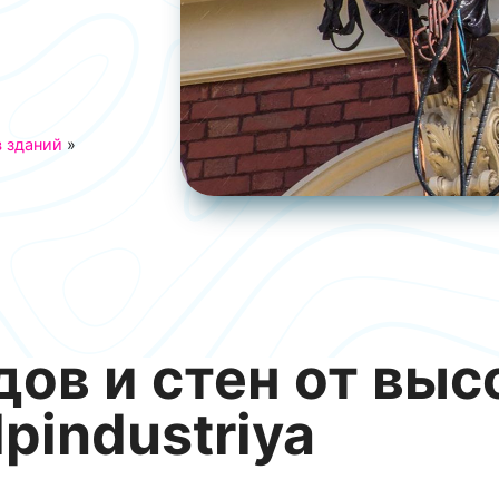
 зданий
»
ов и стен от выс
pindustriya