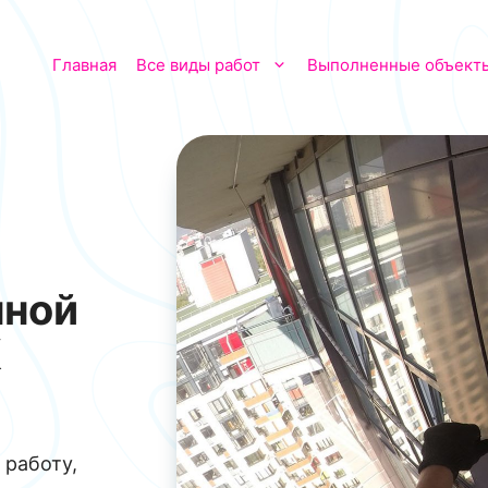
Главная
Все виды работ
Выполненные объект
нной
К
 работу,