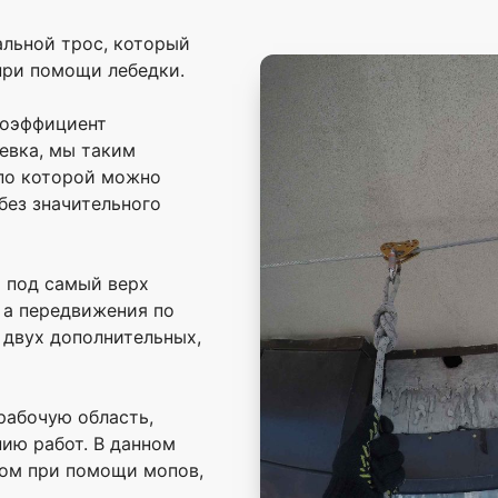
альной трос, который
при помощи лебедки.
коэффициент
евка, мы таким
по которой можно
без значительного
я под самый верх
, а передвижения по
двух дополнительных,
рабочую область,
ию работ. В данном
бом при помощи мопов,