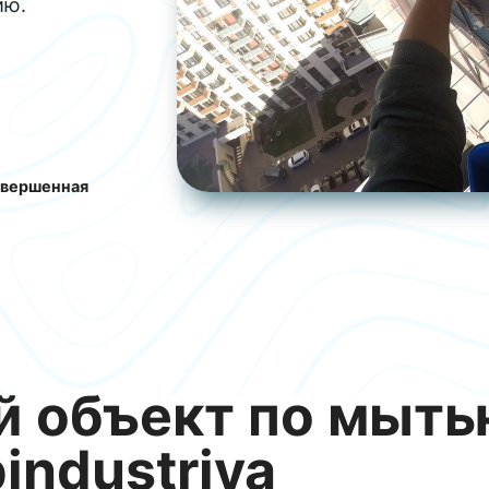
ию.
вершенная
 объект по мытью
industriya