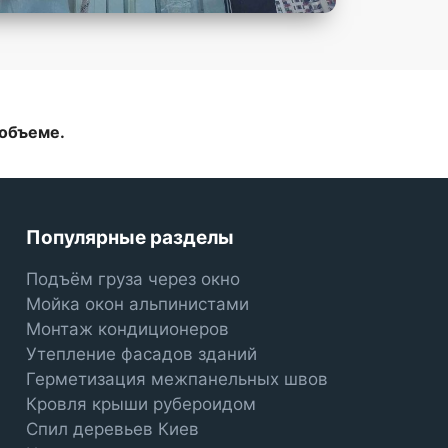
 объеме.
Популярные разделы
Подъём груза через окно
Мойка окон альпинистами
Монтаж кондиционеров
Утепление фасадов зданий
Герметизация межпанельных швов
Кровля крыши рубероидом
Спил деревьев Киев